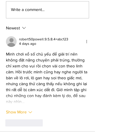
Thorny Topics with Reeve
Write a comment...
Lindbergh & Dr. Frances
Levine
Newest
robert50powell.9.5.8.4+abc123
4 days ago
Mình chơi xổ số chủ yếu để giải trí nên 
không đặt nặng chuyện phải trúng, thường 
chỉ xem cho vui rồi chọn vài con theo linh 
cảm. Hồi trước mình cũng hay nghe người ta 
bàn về lô rơi, lô gan hay soi theo giấc mơ, 
nhưng càng thử càng thấy nếu không ghi lại 
thì rất dễ bị cảm xúc dắt đi. Giờ mình tập ghi 
chú những con hay đánh kèm lý do, để sau 
này nhìn…
Show More
Like
Reply