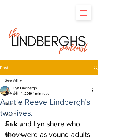
Post
See All
Lyn Lindbergh
See All
Jun 4, 2019
1 min read
Auntie Reeve Lindbergh's
Season 1
two lives.
Season 2
Erik and Lyn share who 
Season 3
they were as young adults 
Season 4