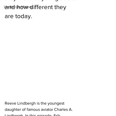
and how different they 
Lindbergh History
are today.
Reeve Lindbergh is the youngest 
daughter of famous aviator Charles A. 
Lindbergh. In this episode, Erik 