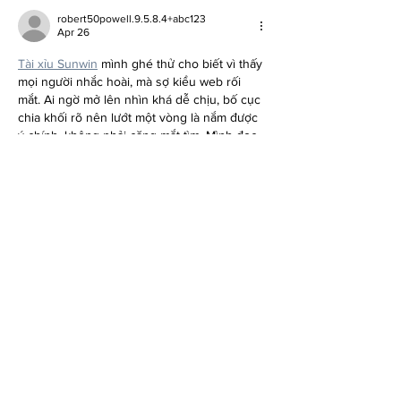
robert50powell.9.5.8.4+abc123
Apr 26
Tài xỉu Sunwin
 mình ghé thử cho biết vì thấy 
mọi người nhắc hoài, mà sợ kiểu web rối 
mắt. Ai ngờ mở lên nhìn khá dễ chịu, bố cục 
chia khối rõ nên lướt một vòng là nắm được 
ý chính, không phải căng mắt tìm. Mình đọc 
mấy đoạn giới thiệu thấy viết ngắn gọn, chữ 
vừa phải nên không bị ngợp. Có chỗ nói về 
nạp rút, thấy nhắc mấy cách quen như ví 
điện tử với…
Show More
Like
Reply
Tessa
Sep 22, 2022
I really enjoyed your blog thanks for sharing
Like
Reply